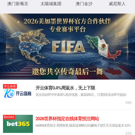
详细错误信息:
IIS Web Core
http://:80/news/hyxw/862.html
模块
请求的
URL
MapRequestHan
通知
dler
D:\wwwroot\tronkkdl2\wwwroot\news
物理路
\hyxw\862.html
径
StaticFile
处理程
序
登录方
匿名
法
0x80070002
错误代
码
登录用
匿名
户
详细信息:
此错误表明文件或目录在服务器上不存在。请创建文件或目录并重新尝试请
求。
查看详细信息 »
XML 地图